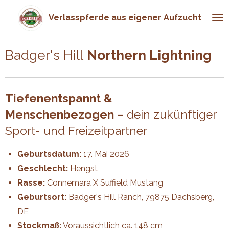
Zum
Verlasspferde aus eigener Aufzucht
Hauptinhalt
springen
Badger's Hill
Northern Lightning
Tiefenentspannt &
Menschenbezogen
– dein zukünftiger
Sport- und Freizeitpartner
Geburtsdatum:
17. Mai 2026
Geschlecht:
Hengst
Rasse:
Connemara X Suffield Mustang
Geburtsort:
Badger's Hill Ranch, 79875 Dachsberg,
DE
Stockmaß:
Voraussichtlich ca. 148 cm