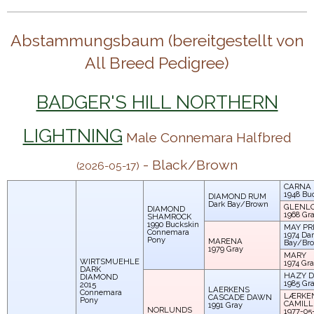
Abstammungsbaum (bereitgestellt von
All Breed Pedigree)
BADGER'S HILL NORTHERN
LIGHTNING
Male Connemara Halfbred
- Black/Brown
(2026-05-17)
CARNA
1948
Bu
DIAMOND RUM
Dark Bay/Brown
GLENLO
DIAMOND
1968
Gr
SHAMROCK
1990
Buckskin
MAY PR
Connemara
1974
Dar
Pony
MARENA
Bay/Br
1979
Gray
MARY
WIRTSMUEHLE
1974
Gra
DARK
HAZY 
DIAMOND
1985
Gr
2015
LAERKENS
Connemara
LÆRKE
CASCADE DAWN
Pony
CAMILL
1991
Gray
NORLUNDS
1977-05