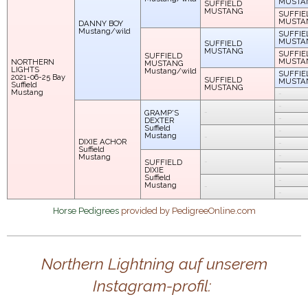
MUSTA
SUFFIELD
MUSTANG
SUFFIE
MUSTA
DANNY BOY
Mustang/wild
SUFFIE
MUSTA
SUFFIELD
MUSTANG
SUFFIE
SUFFIELD
MUSTA
NORTHERN
MUSTANG
LIGHTS
Mustang/wild
SUFFIE
2021-06-25
Bay
SUFFIELD
MUSTA
Suffield
MUSTANG
Mustang
-
-
-
GRAMP'S
-
DEXTER
Suffield
-
Mustang
-
DIXIE ACHOR
-
Suffield
-
Mustang
-
SUFFIELD
-
DIXIE
Suffield
-
Mustang
-
-
Horse Pedigrees
provided by PedigreeOnline.com
Northern Lightning auf unserem
Instagram-profil: