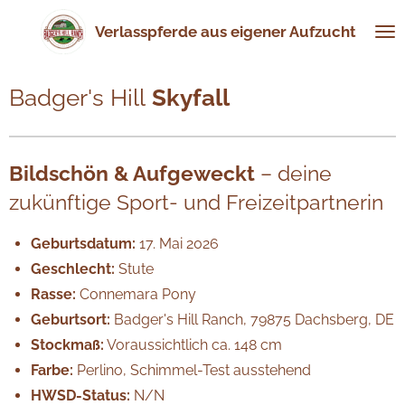
Zum
Verlasspferde aus eigener Aufzucht
Hauptinhalt
springen
Badger's Hill
Skyfall
Bildschön & Aufgeweckt
– deine
zukünftige Sport- und Freizeitpartnerin
Geburtsdatum:
17. Mai 2026
Geschlecht:
Stute
Rasse:
Connemara Pony
Geburtsort:
Badger's Hill Ranch, 79875 Dachsberg, DE
Stockmaß:
Voraussichtlich ca. 148 cm
Farbe:
Perlino, Schimmel-Test ausstehend
HWSD-Status:
N/N