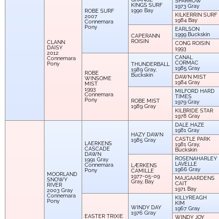
SPARROW
KINGS SURF
1973
Gray
1990
Bay
ROBE SURF
KILKERRIN SURF
2007
1984
Bay
Connemara
Pony
EARLSON
1999
Buckskin
CAPERANN
ROISIN
CLANN
CONG ROISIN
DAISY
1993
2012
CANAL
Connemara
CORMAC
Pony
THUNDERBALL
1985
Gray
1989
Gray,
ROBE
Buckskin
DAWN MIST
WINSOME
1984
Gray
MIST
1993
MILFORD HARD
Connemara
TIMES
Pony
ROBE MIST
1979
Gray
1989
Gray
KILBRIDE STAR
1978
Gray
DALE HAZE
1981
Gray
HAZY DAWN
CASTLE PARK
1985
Gray
LAERKENS
1981
Gray,
CASCADE
Buckskin
DAWN
ROSENAHARLEY
1991
Gray
LAVELLE
Connemara
LÆRKENS
1966
Gray
Pony
CAMILLE
MOORLAND
1977-05-09
MAJGAARDENS
SNOWY
Gray, Bay
CAIT
RIVER
1971
Bay
2003
Gray
Connemara
KILLYREAGH
Pony
KIM
WINDY DAY
1967
Gray
1976
Gray
EASTER TRIXIE
WINDY JOY