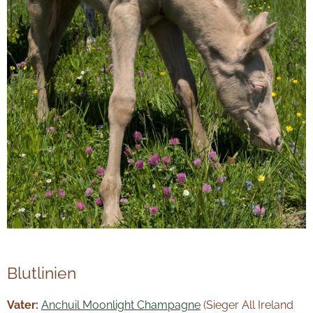
Blutlinien
Vater:
Anchuil Moonlight Champagne
(Sieger All Ireland