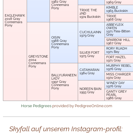
1982
Gray
1969
Gray
Connemara
KIMBLE
Pony
TRIXIE THE
1965
Buckskin
2ND
EAGLEHAWK
TRIXIE
1974
Buckskin
2018
Gray
1968
Gray
Connemara
ABBEYLEIX
Pony
OWEN
1971
Flea-Bitten
CUCHULAINN
Gray
1979
Gray
OISIN
SPARROW HILL
1988
Gray
1967
Gray
Connemara
Pony
RORY RUADH
1971
Bay
SILVER FORT
1975
Gray
GREYSTONE
FORT HAZEL
2004
1971
Gray
Connemara
MURPHY REBEL
Pony
1976
Gray
CATAMARAN
1984
Gray
MISS CHARGER
BALLYURANEEN
1974
Gray
LADY
1997
Gray
WINDY DAY
Connemara
1976
Gray
Pony
NOREEN BAIN
GANTY GREY
1993
Gray
PEARL
1986
Gray
Horse Pedigrees
provided by PedigreeOnline.com
Skyfall auf unserem Instagram-profil: