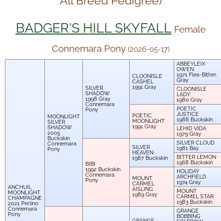
All Breed Pedigree)
BADGER'S HILL SKYFALL
Female
Connemara Pony
(2026-05-17)
ABBEYLEIX
OWEN
1971
Flea-Bitten
CLOONISLE
Gray
CASHEL
1991
Gray
SILVER
CLOONISLE
SHADOW
LADY
1998
Gray
1980
Gray
Connemara
POETIC
Pony
JUSTICE
POETIC
MOONLIGHT
1988
Buckskin
MOONLIGHT
SILVER
1991
Gray
SHADOW
LEHID VIDA
2005
1979
Gray
Buckskin
SILVER CLOUD
Connemara
SILVER
1981
Bay
Pony
HEAVEN
BITTER LEMON
1987
Buckskin
1968
Buckskin
BIBI
1992
Buckskin
HOLIDAY
Connemara
ARCHFIELD
MOUNT
Pony
1974
Gray
CARMEL
ANCHUIL
AISLING
MOUNT
MOONLIGHT
1989
Gray
CARMEL STAR
CHAMPAGNE
1983
Buckskin
2021
Perlino
Connemara
GRANGE
Pony
BOBBING
GRANGE