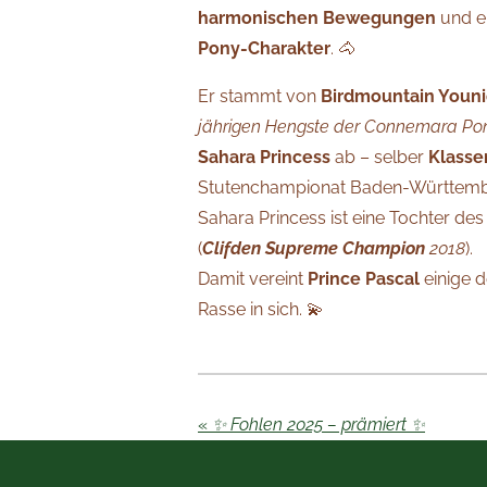
harmonischen Bewegungen
und 
Pony-Charakter
. 🐴
Er stammt von
Birdmountain Youn
jährigen Hengste der Connemara Pon
Sahara Princess
ab – selber
Klasse
Stutenchampionat Baden-Württemb
Sahara Princess ist eine Tochter de
(
Clifden Supreme Champion
2018
).
Damit vereint
Prince Pascal
einige 
Rasse in sich. 💫
«
✨ Fohlen 2025 – prämiert ✨