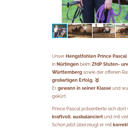
Unser
Hengstfohlen Prince Pascal
in
Nürtingen
beim
ZfdP Stuten- u
Württemberg
sowie der offenen Ra
großartigen Erfolg. 🥇
Er
gewann in seiner Klasse
und wu
gekürt.
Prince Pascal präsentierte sich dort 
kraftvoll
,
ausbalanciert
und mit vie
Schon jetzt überzeugt er mit
korre