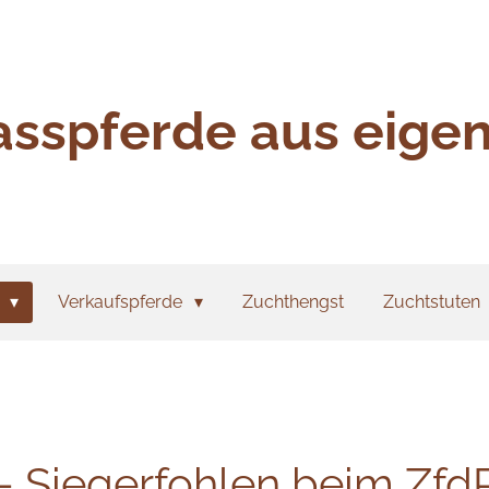
asspferde aus eige
h
Verkaufspferde
Zuchthengst
Zuchtstuten
 – Siegerfohlen beim Zfd