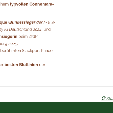
einem
typvollen Connemara-
ique
(
Bundessieger
der 3- & 4-
y IG Deutschland 2024
) und
nsiegerin
beim ZfdP
erg 2025.
s berühmten Slackport Prince
der
besten Blutlinien
der
🏆 Kla