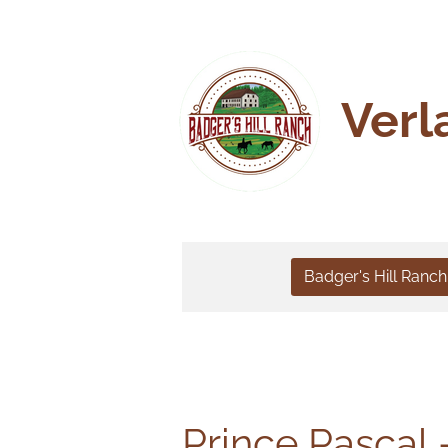
Zum
Hauptinhalt
springen
Verl
Badger's Hill Ranc
Prince Pascal