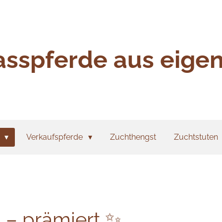
asspferde aus eige
h
Verkaufspferde
Zuchthengst
Zuchtstuten
 – prämiert ✨