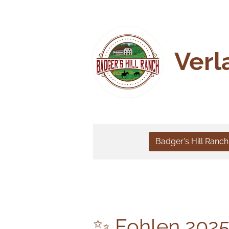
Zum
Hauptinhalt
springen
Verl
Badger's Hill Ranc
✨ Fohlen 2025